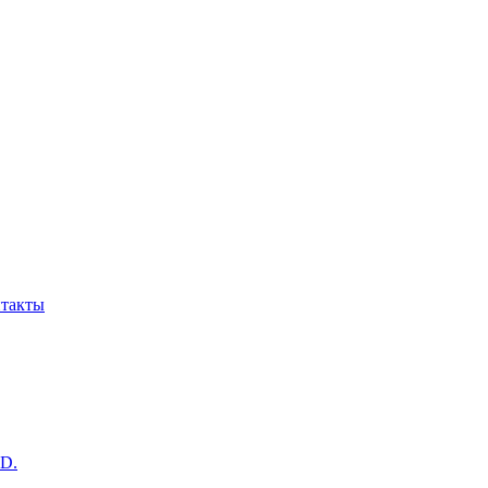
такты
D.