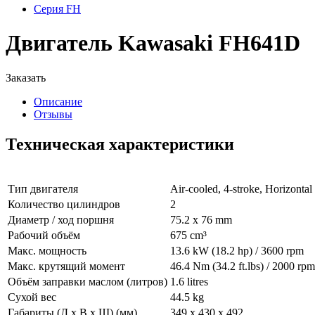
Серия FH
Двигатель Kawasaki FH641D
Заказать
Описание
Отзывы
Техническая характеристики
Тип двигателя
Air-cooled, 4-stroke, Horizonta
Количество цилиндров
2
Диаметр / ход поршня
75.2 x 76 mm
Рабочий объём
675 cm³
Макс. мощность
13.6 kW (18.2 hp) / 3600 rpm
Макс. крутящий момент
46.4 Nm (34.2 ft.lbs) / 2000 rpm
Объём заправки маслом (литров)
1.6 litres
Сухой вес
44.5 kg
Габариты (Д x В x Ш) (мм)
349 x 430 x 492