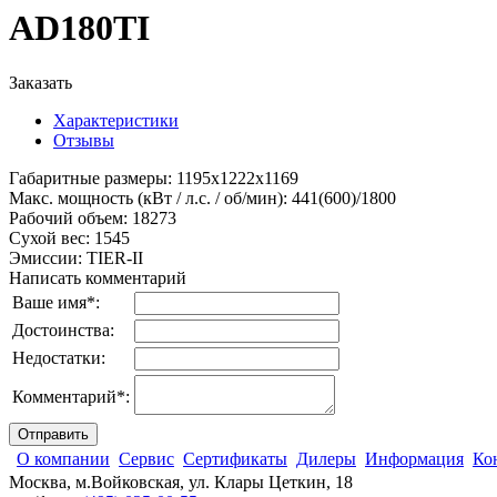
AD180TI
Заказать
Характеристики
Отзывы
Габаритные размеры
:
1195x1222x1169
Макс. мощность (кВт / л.с. / об/мин)
:
441(600)/1800
Рабочий объем
:
18273
Сухой вес
:
1545
Эмиссии
:
TIER-II
Написать комментарий
Ваше имя
*
:
Достоинства:
Недостатки:
Комментарий
*
:
О компании
Сервис
Сертификаты
Дилеры
Информация
Ко
Москва, м.Войковская, ул. Клары Цеткин, 18