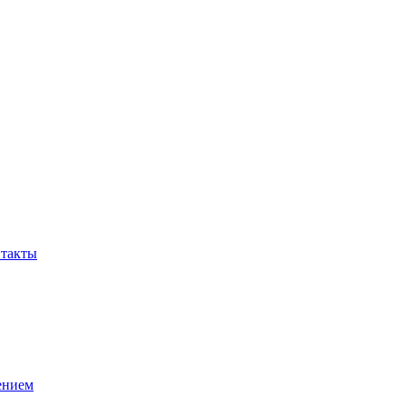
такты
ением