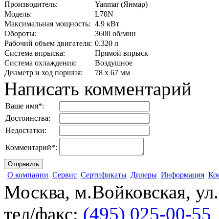
Производитель:
Yanmar (Янмар)
Модель:
L70N
Максимальная мощность:
4.9 кВт
Обороты:
3600 об/мин
Рабочий объем двигателя:
0.320 л
Система впрыска:
Прямой впрыск
Система охлаждения:
Воздушное
Диаметр и ход поршня:
78 х 67 мм
Написать комментарий
Ваше имя
*
:
Достоинства:
Недостатки:
Комментарий
*
:
О компании
Сервис
Сертификаты
Дилеры
Информация
Ко
Москва, м.Войковская, ул
тел/факс:
(495) 025-00-55