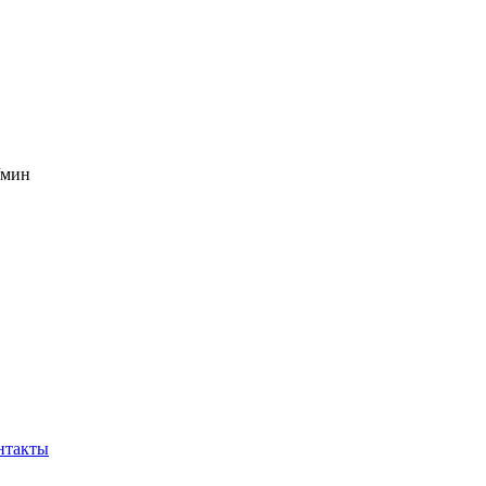
б/мин
нтакты