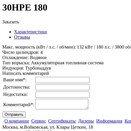
30HPE 180
Заказать
Характеристики
Отзывы
Макс. мощность (кВт / л.с. / об/мин)
:
132 кВт / 180 л.с. / 3800 о
Число цилиндров
:
4
Охлаждение
:
Водяное
Тип впрыска
:
Аккумуляторная топливная система
Индукция
:
Турбонаддув
Написать комментарий
Ваше имя
*
:
Достоинства:
Недостатки:
Комментарий
*
:
О компании
Сервис
Сертификаты
Дилеры
Информация
Ко
Москва, м.Войковская, ул. Клары Цеткин, 18