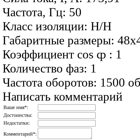
Частота, Гц
:
50
Класс изоляции
:
H/H
Габаритные размеры
:
48x
Коэффициент cos ȹ
:
1
Количество фаз
:
1
Частота оборотов
:
1500 о
Написать комментарий
Ваше имя
*
:
Достоинства:
Недостатки:
Комментарий
*
: