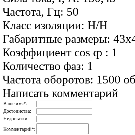
Частота, Гц
:
50
Класс изоляции
:
H/H
Габаритные размеры
:
43x
Коэффициент cos ȹ
:
1
Количество фаз
:
1
Частота оборотов
:
1500 о
Написать комментарий
Ваше имя
*
:
Достоинства:
Недостатки:
Комментарий
*
: