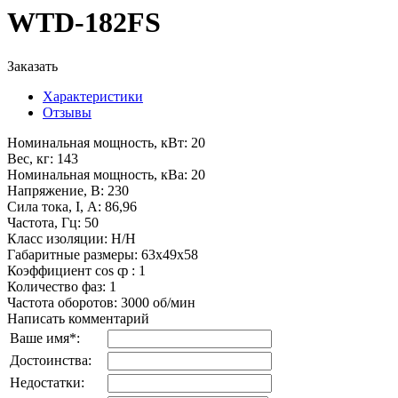
WTD-182FS
Заказать
Характеристики
Отзывы
Номинальная мощность, кВт
:
20
Вес, кг
:
143
Номинальная мощность, кВа
:
20
Напряжение, В
:
230
Сила тока, I, А
:
86,96
Частота, Гц
:
50
Класс изоляции
:
H/H
Габаритные размеры
:
63x49x58
Коэффициент cos ȹ
:
1
Количество фаз
:
1
Частота оборотов
:
3000 об/мин
Написать комментарий
Ваше имя
*
:
Достоинства:
Недостатки: