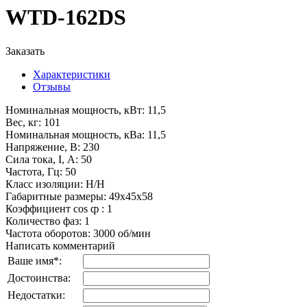
WTD-162DS
Заказать
Характеристики
Отзывы
Номинальная мощность, кВт
:
11,5
Вес, кг
:
101
Номинальная мощность, кВа
:
11,5
Напряжение, В
:
230
Сила тока, I, А
:
50
Частота, Гц
:
50
Класс изоляции
:
H/H
Габаритные размеры
:
49x45x58
Коэффициент cos ȹ
:
1
Количество фаз
:
1
Частота оборотов
:
3000 об/мин
Написать комментарий
Ваше имя
*
:
Достоинства:
Недостатки: