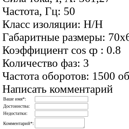
Частота, Гц
:
50
Класс изоляции
:
H/H
Габаритные размеры
:
70x
Коэффициент cos ȹ
:
0.8
Количество фаз
:
3
Частота оборотов
:
1500 о
Написать комментарий
Ваше имя
*
:
Достоинства:
Недостатки:
Комментарий
*
: